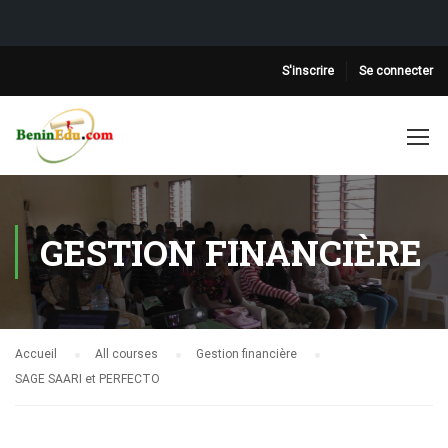
S'inscrire
Se connecter
GESTION FINANCIÈRE
Accueil
All courses
Gestion financière
SAGE SAARI et PERFECTO