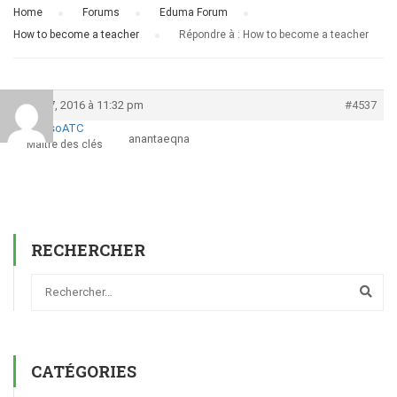
Home
›
Forums
›
Eduma Forum
›
How to become a teacher
›
Répondre à : How to become a teacher
mars 7, 2016 à 11:32 pm
#4537
AnsoATC
anantaeqna
Maître des clés
RECHERCHER
CATÉGORIES