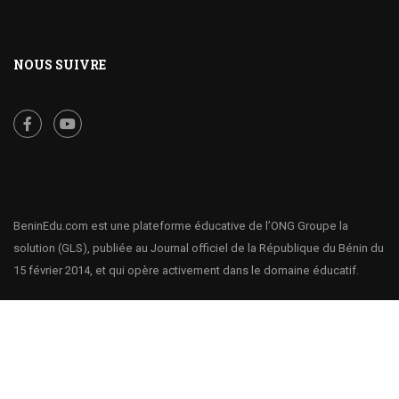
NOUS SUIVRE
BeninEdu.com est une plateforme éducative de l’ONG Groupe la
solution (GLS), publiée au Journal officiel de la République du Bénin du
15 février 2014, et qui opère activement dans le domaine éducatif.
BeninEdu.com - la plateforme éducative qui rend la connaissance
accessible à tous