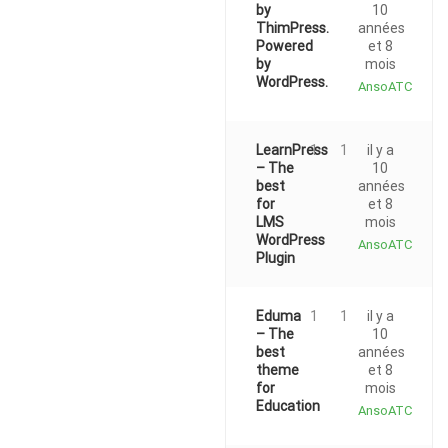
by
10
ThimPress.
années
Powered
et 8
by
mois
WordPress.
AnsoATC
LearnPress
1
1
il y a
– The
10
best
années
for
et 8
LMS
mois
WordPress
AnsoATC
Plugin
Eduma
1
1
il y a
– The
10
best
années
theme
et 8
for
mois
Education
AnsoATC