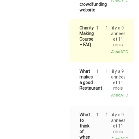
AnsoATC
crowdfunding
website
Charity
1
1
il y a 9
Making
années
Course
et 11
– FAQ
mois
AnsoATC
What
1
1
il y a 9
makes
années
a good
et 11
Restaurant
mois
AnsoATC
What
1
1
il y a 9
to
années
think
et 11
of
mois
when
AnsoATC