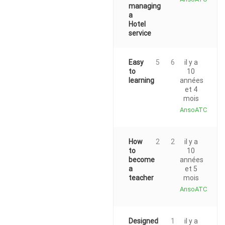
managing
a
Hotel
service
Easy
5
6
il y a
to
10
learning
années
et 4
mois
AnsoATC
How
2
2
il y a
to
10
become
années
a
et 5
teacher
mois
AnsoATC
Designed
1
1
il y a