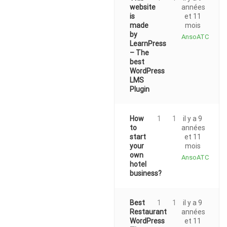
website
années
is
et 11
made
mois
by
AnsoATC
LearnPress
– The
best
WordPress
LMS
Plugin
How
1
1
il y a 9
to
années
start
et 11
your
mois
own
AnsoATC
hotel
business?
Best
1
1
il y a 9
Restaurant
années
WordPress
et 11