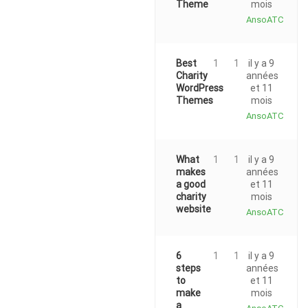
Theme
mois
AnsoATC
Best
1
1
il y a 9
Charity
années
WordPress
et 11
Themes
mois
AnsoATC
What
1
1
il y a 9
makes
années
a good
et 11
charity
mois
website
AnsoATC
6
1
1
il y a 9
steps
années
to
et 11
make
mois
a