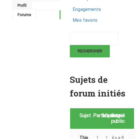
Profil
Engagements
Forums
Mes favoris
Sujets de
forum initiés
Sujet
Participants
Messages
Dernière
publication
This
1
1
il y a 9